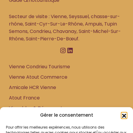
Guide Œnotouristique
Secteur de visite : Vienne, Seyssuel, chasse-sur-
rhône, Saint-Cyr-Sur-Le-Rhône, Ampuis, Tupin
Semons, Condrieu, Chavanay, Saint-Michel-Sur-
Rhône, Saint-Pierre-De-Bœuf.
Instagram
LinkedIn
Vienne Condrieu Tourisme
Vienne Atout Commerce
Amicale HCR Vienne
Atout France
Vignobles & Découvertes
Gérer le consentement
Accueil
Pour offrir les meilleures expériences, nous utilisons des
technologies telles que les cookies pour stocker et/ou accéder aux