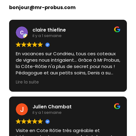
bonjour@mr-probus.com
claire thiefine
il y a 1 semaine
En vacances sur Condrieu, tous ces coteaux
de vignes nous intrigaient... Grâce à Mr Probus,
la Côte-Rôtie n'a plus de secret pour nous !
Pédagogue et aux petits soins, Denis a su
nous transmettre son enthousiasme. Nous
Lire la suite
avons vécu une expérience inoubliable :
manger de la rigotte de Condrieu, avec de la
gelée de syrah en buvant un verre de
Marsanne avec une vue imprenable sur la
Julien Chambat
Vallée du Rhône nord, quel pied !
il y a 1 semaine
Visite en Cote Rôtie très agréable et