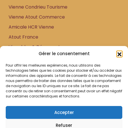
Vienne Condrieu Tourisme
Vienne Atout Commerce
Amicale HCR Vienne
Atout France
Vignobles & Découvertes
Gérer le consentement
Accueil
Pour offrir les meilleures expériences, nous utilisons des
technologies telles que les cookies pour stocker et/ou accéder aux
Tous les jours
informations des appareils. Le fait de consentir à ces technologies
nous permettra de traiter des données telles que le comportement
Ouvert de 9h00 à 13h00
de navigation ou les ID uniques sur ce site. Le fait de ne pas
consentir ou de retirer son consentement peut avoir un effet négatif
Visite de 14h00 à 21h00
sur certaines caractéristiques et fonctions.
Et sur rendez-vous
Accepter
Refuser