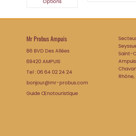
Options
plusieurs
variations.
Les
options
peuvent
Mr Probus Ampuis
Secteur
être
Seyssue
86 BVD Des Allées
choisies
Saint-
sur
Ampuis,
69420 AMPUIS
la
Chavan
Tel : 06 64 02 24 24
page
Rhône,
du
bonjour@mr-probus.com
produit
Guide Œnotouristique