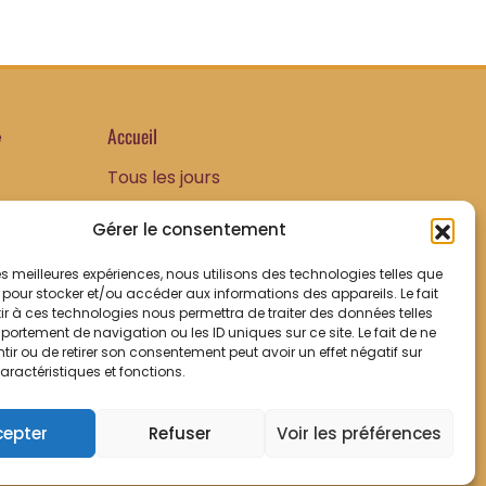
Accueil
e
Tous les jours
Ouvert de 9h00 à 13h00
Gérer le consentement
Visite de 14h00 à 21h00
 les meilleures expériences, nous utilisons des technologies telles que
 pour stocker et/ou accéder aux informations des appareils. Le fait
Et sur rendez-vous
r à ces technologies nous permettra de traiter des données telles
ortement de navigation ou les ID uniques sur ce site. Le fait de ne
ir ou de retirer son consentement peut avoir un effet négatif sur
aractéristiques et fonctions.
cepter
Refuser
Voir les préférences