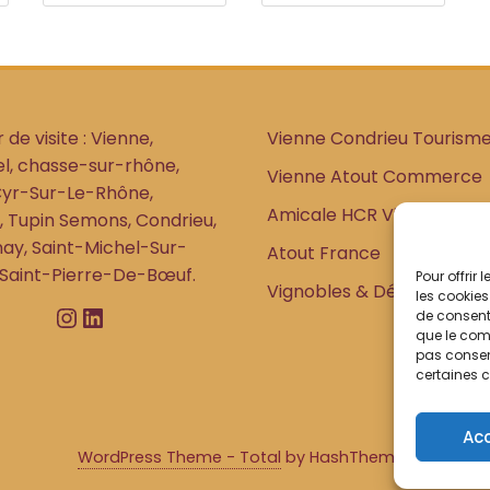
variations.
variations.
Les
Les
options
options
peuvent
peuvent
être
être
 de visite : Vienne,
Vienne Condrieu Tourism
choisies
choisies
l, chasse-sur-rhône,
Vienne Atout Commerce
sur
sur
Cyr-Sur-Le-Rhône,
Amicale HCR Vienne
la
la
 Tupin Semons, Condrieu,
page
page
ay, Saint-Michel-Sur-
Atout France
du
du
 Saint-Pierre-De-Bœuf.
Pour offrir
Vignobles & Découvertes
les cookies
produit
produit
Instagram
LinkedIn
de consenti
que le comp
pas consent
certaines c
Ac
WordPress Theme - Total
by HashThemes