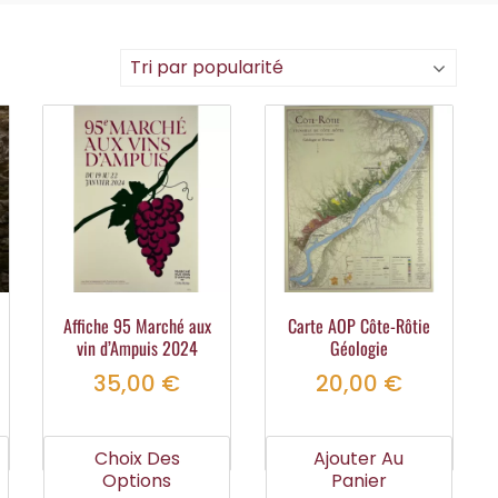
Affiche 95 Marché aux
Carte AOP Côte-Rôtie
vin d’Ampuis 2024
Géologie
35,00
€
20,00
€
Ce
Ce
produit
produit
Choix Des
Ajouter Au
a
a
Options
Panier
plusieurs
plusieurs