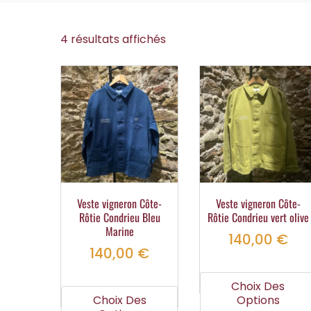
Trié
4 résultats affichés
par
popularité
Veste vigneron Côte-
Veste vigneron Côte-
Rôtie Condrieu Bleu
Rôtie Condrieu vert olive
Marine
140,00
€
140,00
€
Ce
Choix Des
produit
Choix Des
Options
a